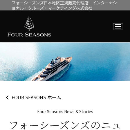
フォーシーズンズ日本地区正規販売代理店 インターナシ
コ
ョナル・クルーズ・マーケティング株式会社
ン
テ
ン
ツ
へ
ス
キ
ッ
プ
FOUR SEASONS ホーム
Four Seasons News & Stories
フォーシーズンズのニュ